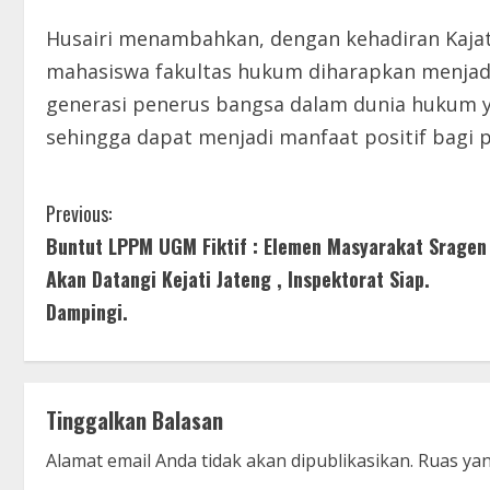
Husairi menambahkan, dengan kehadiran Kaja
mahasiswa fakultas hukum diharapkan menjadi
generasi penerus bangsa dalam dunia hukum ya
sehingga dapat menjadi manfaat positif bagi
C
Previous:
Buntut LPPM UGM Fiktif : Elemen Masyarakat Sragen
o
Akan Datangi Kejati Jateng , Inspektorat Siap.
n
Dampingi.
t
i
Tinggalkan Balasan
n
Alamat email Anda tidak akan dipublikasikan.
Ruas yan