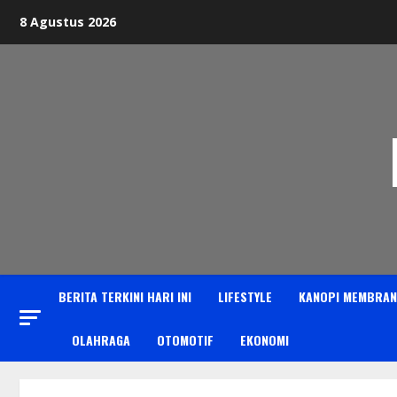
Skip
8 Agustus 2026
to
content
BERITA TERKINI HARI INI
LIFESTYLE
KANOPI MEMBRAN
OLAHRAGA
OTOMOTIF
EKONOMI