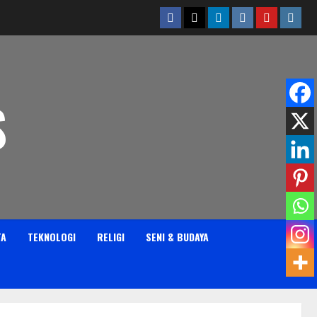
Facebook
Twitter
Linkedin
VK
Youtube
Insta
S
TA
TEKNOLOGI
RELIGI
SENI & BUDAYA