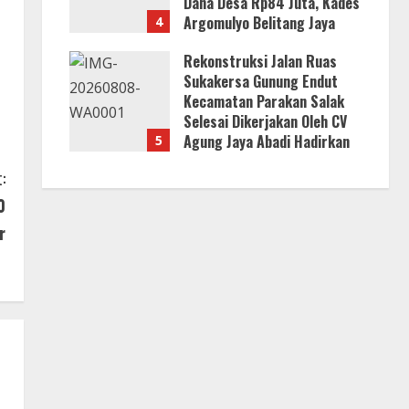
Dana Desa Rp84 Juta, Kades
Argomulyo Belitang Jaya
4
Hilang 3 Bulan Bawa
Rekonstruksi Jalan Ruas
Anggaran Pembangunan
Sukakersa Gunung Endut
8 Agustus 2026
Kecamatan Parakan Salak
Selesai Dikerjakan Oleh CV
Agung Jaya Abadi Hadirkan
5
Infrastruktur Berkualitas
:
Untuk Masyarakat
0
8 Agustus 2026
r