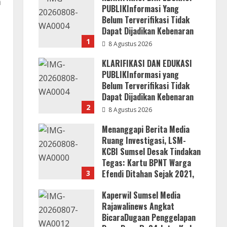
a
PUBLIKInformasi Yang
Belum Terverifikasi Tidak
Dapat Dijadikan Kebenaran
1
8 Agustus 2026
KLARIFIKASI DAN EDUKASI
PUBLIKInformasi yang
Belum Terverifikasi Tidak
Dapat Dijadikan Kebenaran
2
8 Agustus 2026
Menanggapi Berita Media
Ruang Investigasi, LSM-
KCBI Sumsel Desak Tindakan
Tegas: Kartu BPNT Warga
Efendi Ditahan Sejak 2021,
3
n
Siapa yang Bertanggung
Kaperwil Sumsel Media
Jawab?
Rajawalinews Angkat
8 Agustus 2026
BicaraDugaan Penggelapan