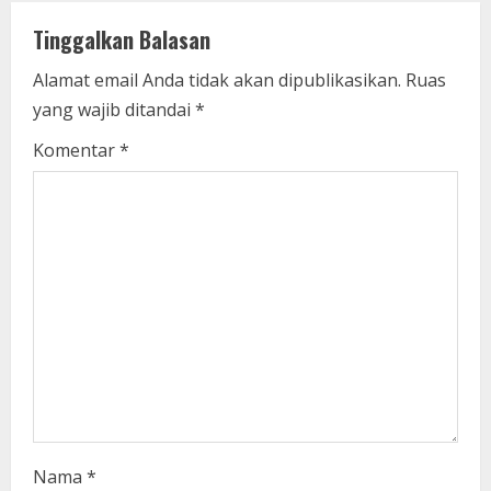
u
Tinggalkan Balasan
e
Alamat email Anda tidak akan dipublikasikan.
Ruas
yang wajib ditandai
*
R
Komentar
*
e
a
d
i
n
g
Nama
*