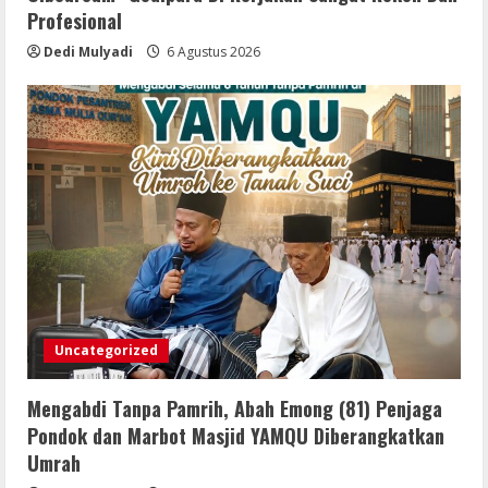
RI Perkuat Daya Saing UMKM Lewat
Profesional
Literasi Sadar Halal
Dedi Mulyadi
6 Agustus 2026
6 Agustus 2026
5
Uncategorized
Mengabdi Tanpa Pamrih, Abah Emong (81) Penjaga
Pondok dan Marbot Masjid YAMQU Diberangkatkan
Umrah