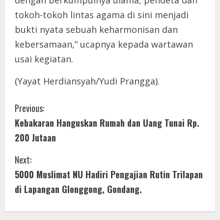
dengan berkumpulnya ulama, pendeta dan
tokoh-tokoh lintas agama di sini menjadi
bukti nyata sebuah keharmonisan dan
kebersamaan,” ucapnya kepada wartawan
usai kegiatan.
(Yayat Herdiansyah/Yudi Prangga).
C
Previous:
Kebakaran Hanguskan Rumah dan Uang Tunai Rp.
o
200 Jutaan
n
Next:
t
5000 Muslimat NU Hadiri Pengajian Rutin Trilapan
i
di Lapangan Glonggong, Gondang.
n