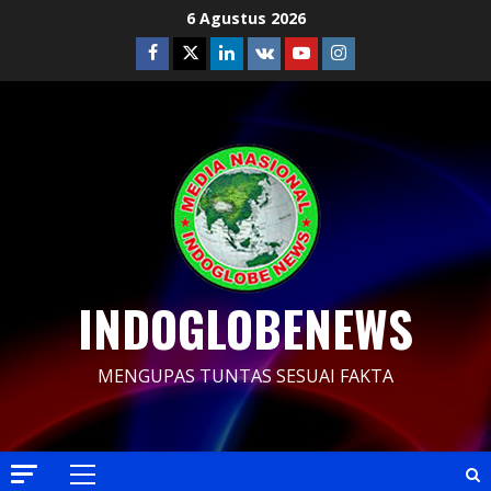
Skip
6 Agustus 2026
to
Facebook
Twitter
Linkedin
VK
Youtube
Instagram
content
INDOGLOBENEWS
MENGUPAS TUNTAS SESUAI FAKTA
Primary