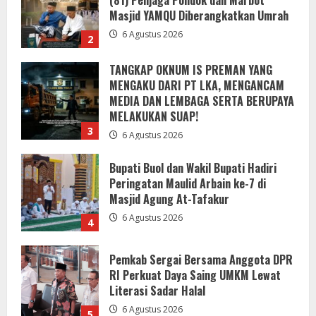
MEDIA DAN LEMBAGA SERTA BERUPAYA
MELAKUKAN SUAP!
3
6 Agustus 2026
Bupati Buol dan Wakil Bupati Hadiri
Peringatan Maulid Arbain ke-7 di
Masjid Agung At-Tafakur
6 Agustus 2026
4
Pemkab Sergai Bersama Anggota DPR
RI Perkuat Daya Saing UMKM Lewat
Literasi Sadar Halal
6 Agustus 2026
5
Pemkab Sukabumi Rekontruksi Ruas
Jalan Cibeureum- Goalpara Di Kerjakan
Sangat Kokoh Dan Profesional
6 Agustus 2026
1