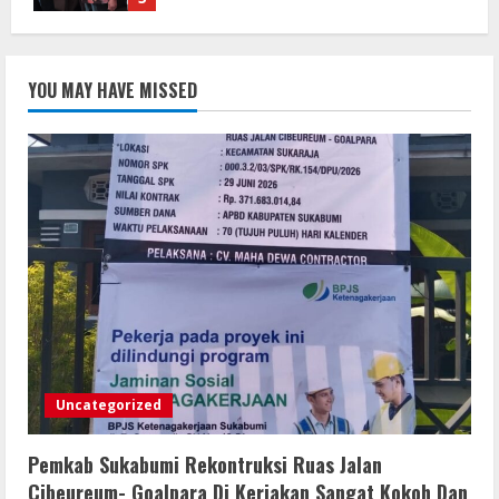
Mengabdi Tanpa Pamrih, Abah Emong
(81) Penjaga Pondok dan Marbot
YOU MAY HAVE MISSED
Masjid YAMQU Diberangkatkan Umrah
6 Agustus 2026
2
TANGKAP OKNUM IS PREMAN YANG
MENGAKU DARI PT LKA, MENGANCAM
MEDIA DAN LEMBAGA SERTA BERUPAYA
MELAKUKAN SUAP!
3
6 Agustus 2026
Bupati Buol dan Wakil Bupati Hadiri
Peringatan Maulid Arbain ke-7 di
Masjid Agung At-Tafakur
Uncategorized
6 Agustus 2026
4
Pemkab Sukabumi Rekontruksi Ruas Jalan
Pemkab Sergai Bersama Anggota DPR
Cibeureum- Goalpara Di Kerjakan Sangat Kokoh Dan