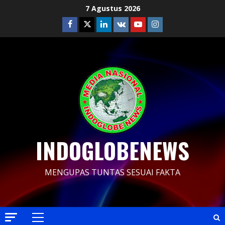
Skip
7 Agustus 2026
to
Facebook
Twitter
Linkedin
VK
Youtube
Instagram
content
INDOGLOBENEWS
MENGUPAS TUNTAS SESUAI FAKTA
Primary