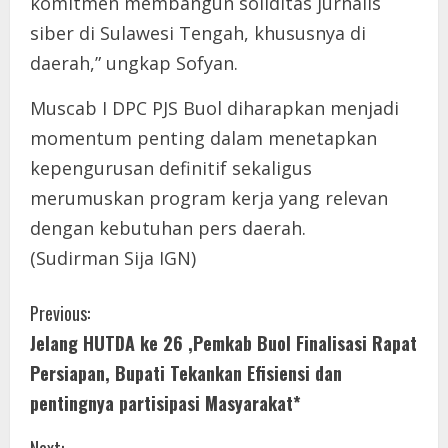
komitmen membangun soliditas jurnalis
siber di Sulawesi Tengah, khususnya di
daerah,” ungkap Sofyan.
Muscab I DPC PJS Buol diharapkan menjadi
momentum penting dalam menetapkan
kepengurusan definitif sekaligus
merumuskan program kerja yang relevan
dengan kebutuhan pers daerah.
(Sudirman Sija IGN)
C
Previous:
Jelang HUTDA ke 26 ,Pemkab Buol Finalisasi Rapat
o
Persiapan, Bupati Tekankan Efisiensi dan
n
pentingnya partisipasi Masyarakat*
t