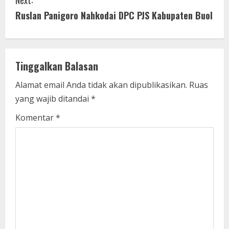
Next:
i
Ruslan Panigoro Nahkodai DPC PJS Kabupaten Buol
n
u
Tinggalkan Balasan
e
Alamat email Anda tidak akan dipublikasikan.
Ruas
yang wajib ditandai
*
R
Komentar
*
e
a
d
i
n