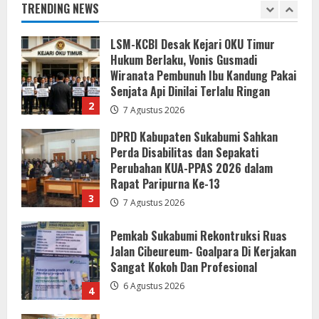
TRENDING NEWS
2
7 Agustus 2026
DPRD Kabupaten Sukabumi Sahkan
Perda Disabilitas dan Sepakati
Perubahan KUA-PPAS 2026 dalam
Rapat Paripurna Ke-13
3
7 Agustus 2026
Pemkab Sukabumi Rekontruksi Ruas
Jalan Cibeureum- Goalpara Di Kerjakan
Sangat Kokoh Dan Profesional
6 Agustus 2026
4
Mengabdi Tanpa Pamrih, Abah Emong
(81) Penjaga Pondok dan Marbot
Masjid YAMQU Diberangkatkan Umrah
6 Agustus 2026
5