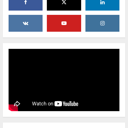
Jalan Cibeureum- Goalpara Di Kerjakan
Sangat Kokoh Dan Profesional
6 Agustus 2026
4
Mengabdi Tanpa Pamrih, Abah Emong
(81) Penjaga Pondok dan Marbot
Masjid YAMQU Diberangkatkan Umrah
6 Agustus 2026
5
Gaungkan Semangat Kemerdekaan
Lewat Turnamen Catur Antar-OPD di
Sergai
7 Agustus 2026
1
LSM-KCBI Desak Kejari OKU Timur
Hukum Berlaku, Vonis Gusmadi
Wiranata Pembunuh Ibu Kandung Pakai
Senjata Api Dinilai Terlalu Ringan