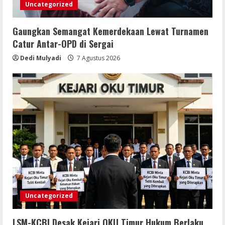
Uncategorized
6 Agustus 2026
4
Gaungkan Semangat Kemerdekaan Lewat Turnamen
Mengabdi Tanpa Pamrih, Abah Emong
Catur Antar-OPD di Sergai
(81) Penjaga Pondok dan Marbot
Dedi Mulyadi
7 Agustus 2026
Masjid YAMQU Diberangkatkan Umrah
6 Agustus 2026
5
Uncategorized
LSM-KCBI Desak Kejari OKU Timur Hukum Berlaku,