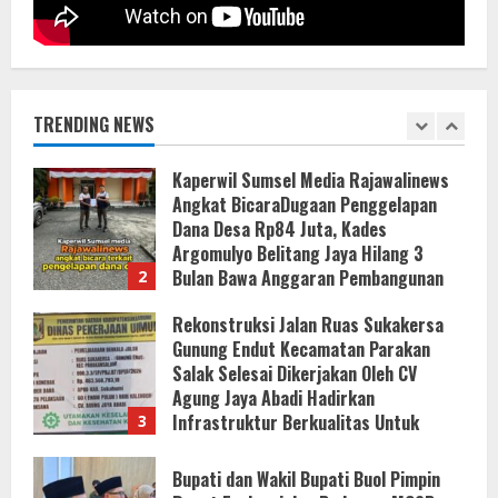
8 Agustus 2026
Kaperwil Sumsel Media Rajawalinews
Angkat BicaraDugaan Penggelapan
Dana Desa Rp84 Juta, Kades
Argomulyo Belitang Jaya Hilang 3
TRENDING NEWS
Bulan Bawa Anggaran Pembangunan
2
8 Agustus 2026
Rekonstruksi Jalan Ruas Sukakersa
Gunung Endut Kecamatan Parakan
Salak Selesai Dikerjakan Oleh CV
Agung Jaya Abadi Hadirkan
Infrastruktur Berkualitas Untuk
3
Masyarakat
Bupati dan Wakil Bupati Buol Pimpin
8 Agustus 2026
Rapat Evaluasi dan Pedoman MCSP
2026
7 Agustus 2026
4
Lewat Layanan Digital Pemkab Sergai