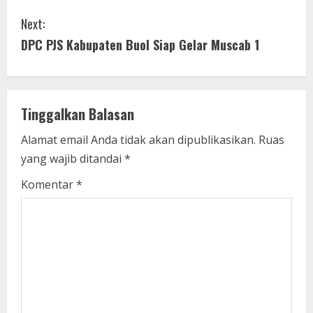
n
Next:
t
DPC PJS Kabupaten Buol Siap Gelar Muscab 1
i
n
Tinggalkan Balasan
u
Alamat email Anda tidak akan dipublikasikan.
Ruas
e
yang wajib ditandai
*
R
Komentar
*
e
a
d
i