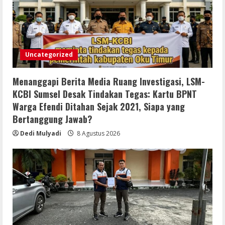
Infrastruktur Berkualitas Untuk
3
Masyarakat
Bupati dan Wakil Bupati Buol Pimpin
8 Agustus 2026
Rapat Evaluasi dan Pedoman MCSP
2026
Uncategorized
7 Agustus 2026
4
Menanggapi Berita Media Ruang Investigasi, LSM-
KCBI Sumsel Desak Tindakan Tegas: Kartu BPNT
Lewat Layanan Digital Pemkab Sergai
Warga Efendi Ditahan Sejak 2021, Siapa yang
Perkuat Literasi Cek Fakta”
Bertanggung Jawab?
7 Agustus 2026
5
Dedi Mulyadi
8 Agustus 2026