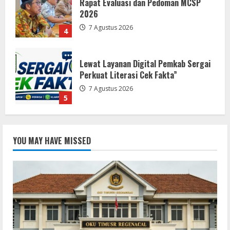
Perkuat Literasi Cek Fakta”
7 Agustus 2026
5
Menanggapi Berita Media Ruang
Investigasi, LSM-KCBI Sumsel Desak
Tindakan Tegas: Kartu BPNT Warga
Efendi Ditahan Sejak 2021, Siapa yang
Bertanggung Jawab?
1
8 Agustus 2026
Kaperwil Sumsel Media Rajawalinews
Angkat BicaraDugaan Penggelapan
YOU MAY HAVE MISSED
Dana Desa Rp84 Juta, Kades
Argomulyo Belitang Jaya Hilang 3
Bulan Bawa Anggaran Pembangunan
2
8 Agustus 2026
Rekonstruksi Jalan Ruas Sukakersa
Gunung Endut Kecamatan Parakan
Salak Selesai Dikerjakan Oleh CV
Agung Jaya Abadi Hadirkan