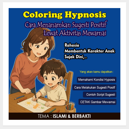
Kaperwil Sumsel Media Rajawalinews
Angkat BicaraDugaan Penggelapan
Dana Desa Rp84 Juta, Kades
Argomulyo Belitang Jaya Hilang 3
Bulan Bawa Anggaran Pembangunan
2
8 Agustus 2026
Rekonstruksi Jalan Ruas Sukakersa
Gunung Endut Kecamatan Parakan