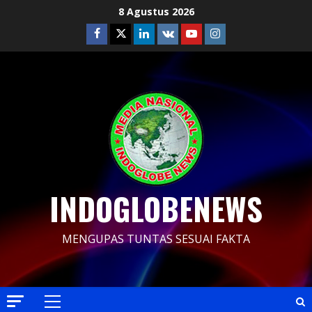
Skip
8 Agustus 2026
to
Facebook
Twitter
Linkedin
VK
Youtube
Instagram
content
INDOGLOBENEWS
MENGUPAS TUNTAS SESUAI FAKTA
Primary