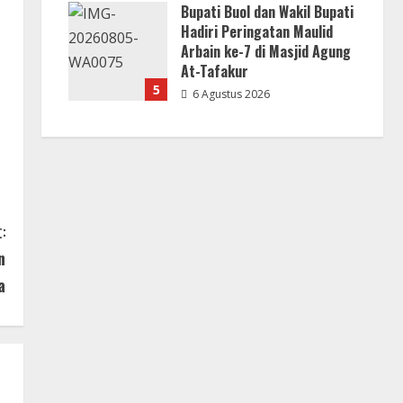
Bupati Buol dan Wakil Bupati
6 Agustus 2026
Hadiri Peringatan Maulid
Arbain ke-7 di Masjid Agung
At-Tafakur
5
6 Agustus 2026
:
n
a