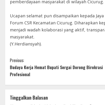
pemberdayaan masyarakat di wilayah Cicurug.
Ucapan selamat pun disampaikan kepada Jaya 
Forum CSR Kecamatan Cicurug. Diharapkan
menjadi wadah kolaborasi yang aktif, transp
masyarakat.
(Y.Herdiansyah).
C
Previous:
Budaya Kerja Hemat Bupati Sergai Dorong Birokrasi
o
Profesional
n
t
Tinggalkan Balasan
i