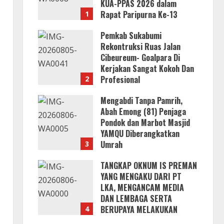
KUA-PPAS 2026 dalam
Rapat Paripurna Ke-13
1
7 Agustus 2026
Pemkab Sukabumi
Rekontruksi Ruas Jalan
Cibeureum- Goalpara Di
Kerjakan Sangat Kokoh Dan
Profesional
2
6 Agustus 2026
Mengabdi Tanpa Pamrih,
Abah Emong (81) Penjaga
Pondok dan Marbot Masjid
YAMQU Diberangkatkan
Umrah
3
6 Agustus 2026
TANGKAP OKNUM IS PREMAN
YANG MENGAKU DARI PT
LKA, MENGANCAM MEDIA
DAN LEMBAGA SERTA
BERUPAYA MELAKUKAN
4
SUAP!