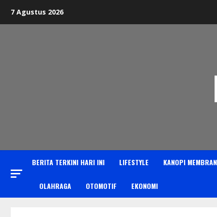
Skip
7 Agustus 2026
to
content
BERITA TERKINI HARI INI
LIFESTYLE
KANOPI MEMBRAN
OLAHRAGA
OTOMOTIF
EKONOMI