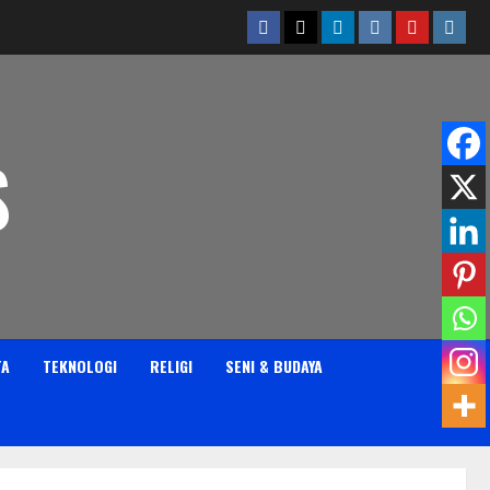
Facebook
Twitter
Linkedin
VK
Youtube
Insta
S
TA
TEKNOLOGI
RELIGI
SENI & BUDAYA