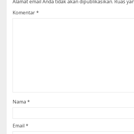
Alamat email Anda tidak akan dipublikasikan.
Ruas yan
n
Komentar
*
u
e
R
e
a
d
i
Nama
*
n
g
Email
*