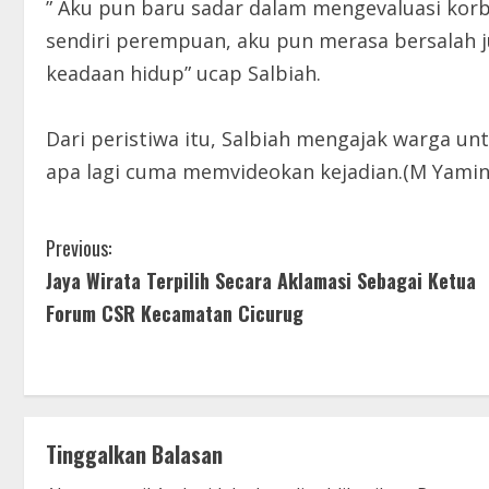
” Aku pun baru sadar dalam mengevaluasi kor
sendiri perempuan, aku pun merasa bersalah 
keadaan hidup” ucap Salbiah.
Dari peristiwa itu, Salbiah mengajak warga u
apa lagi cuma memvideokan kejadian.(M Yamin
C
Previous:
Jaya Wirata Terpilih Secara Aklamasi Sebagai Ketua
o
Forum CSR Kecamatan Cicurug
n
t
i
Tinggalkan Balasan
n