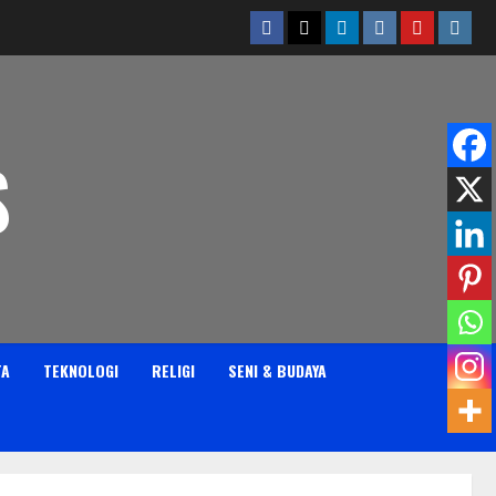
Facebook
Twitter
Linkedin
VK
Youtube
Insta
S
TA
TEKNOLOGI
RELIGI
SENI & BUDAYA