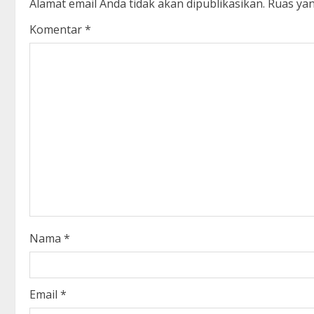
Alamat email Anda tidak akan dipublikasikan.
Ruas yan
u
Komentar
*
e
R
e
a
d
i
n
Nama
*
g
Email
*