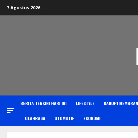
Skip
7 Agustus 2026
to
content
BERITA TERKINI HARI INI
LIFESTYLE
KANOPI MEMBRAN
OLAHRAGA
OTOMOTIF
EKONOMI