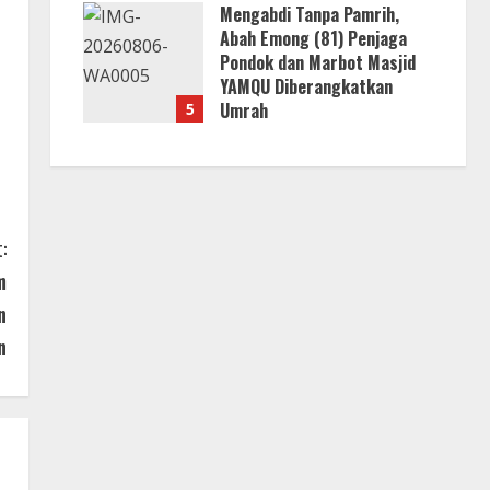
Mengabdi Tanpa Pamrih,
Abah Emong (81) Penjaga
Pondok dan Marbot Masjid
YAMQU Diberangkatkan
Umrah
5
6 Agustus 2026
:
m
n
n