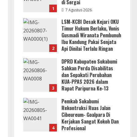
di Sergai
1
7 Agustus 2026
LSM-KCBI Desak Kejari OKU
Timur Hukum Berlaku, Vonis
Gusmadi Wiranata Pembunuh
Ibu Kandung Pakai Senjata
Api Dinilai Terlalu Ringan
2
7 Agustus 2026
DPRD Kabupaten Sukabumi
Sahkan Perda Disabilitas
dan Sepakati Perubahan
KUA-PPAS 2026 dalam
Rapat Paripurna Ke-13
3
7 Agustus 2026
Pemkab Sukabumi
Rekontruksi Ruas Jalan
Cibeureum- Goalpara Di
Kerjakan Sangat Kokoh Dan
Profesional
4
6 Agustus 2026