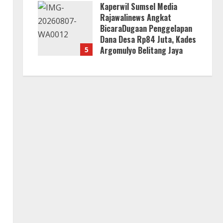
Kaperwil Sumsel Media
Jawab?
Rajawalinews Angkat
8 Agustus 2026
BicaraDugaan Penggelapan
Dana Desa Rp84 Juta, Kades
Argomulyo Belitang Jaya
5
Hilang 3 Bulan Bawa
Anggaran Pembangunan
8 Agustus 2026