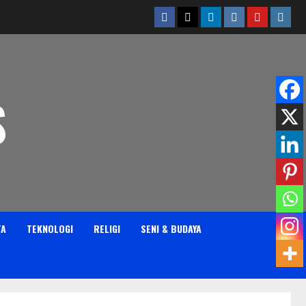
Facebook
Twitter
Linkedin
VK
Youtube
Insta
S
TA
TEKNOLOGI
RELIGI
SENI & BUDAYA