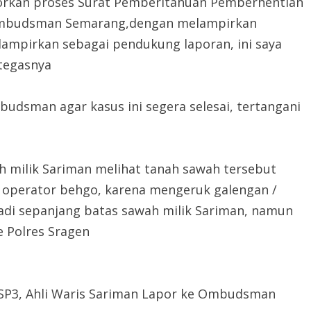
orkan proses Surat Pemberitahuan Pemberhentian
r Ombudsman Semarang,dengan melampirkan
lampirkan sebagai pendukung laporan, ini saya
 tegasnya
udsman agar kasus ini segera selesai, tertangani
h milik Sariman melihat tanah sawah tersebut
 operator behgo, karena mengeruk galengan /
di sepanjang batas sawah milik Sariman, namun
e Polres Sragen
SP3, Ahli Waris Sariman Lapor ke Ombudsman