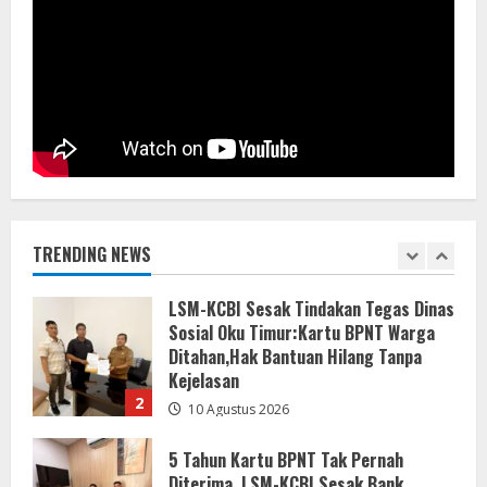
Gelar Jajaran Festival, Pemkab KBB
Gerakkan UMKM di HUT ke-19 Tanpa
APBD
10 Agustus 2026
1
LSM-KCBI Sesak Tindakan Tegas Dinas
Sosial Oku Timur:Kartu BPNT Warga
Ditahan,Hak Bantuan Hilang Tanpa
Kejelasan
TRENDING NEWS
2
10 Agustus 2026
5 Tahun Kartu BPNT Tak Pernah
Diterima, LSM-KCBI Sesak Bank
Mandiri Ungkap Jejak Pencairan Dana
10 Agustus 2026
3
LSM-KCBI Surati ke Bank Mandiri
Cabang Martapura: Kartu BPNT Warga