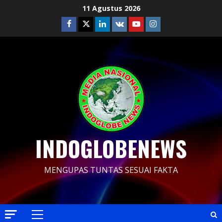
Skip
11 Agustus 2026
to
Facebook
Twitter
Linkedin
VK
Youtube
Instagram
content
INDOGLOBENEWS
MENGUPAS TUNTAS SESUAI FAKTA
Primary