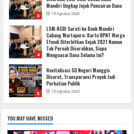
Efendi Diterbitkan Sejak 2021 Namun
Tak Pernah Diserahkan, Siapa
Menguasai Dana Selama Ini?
4
10 Agustus 2026
Revitalisasi SD Negeri Manggis
Disorot, Transparansi Proyek Jadi
Perhatian Publik
10 Agustus 2026
5
Gelar Jajaran Festival, Pemkab KBB
Gerakkan UMKM di HUT ke-19 Tanpa
APBD
10 Agustus 2026
1
LSM-KCBI Sesak Tindakan Tegas Dinas
Sosial Oku Timur:Kartu BPNT Warga
YOU MAY HAVE MISSED
Ditahan,Hak Bantuan Hilang Tanpa
Kejelasan
2