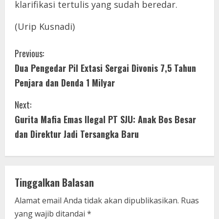
klarifikasi tertulis yang sudah beredar.
(Urip Kusnadi)
C
Previous:
Dua Pengedar Pil Extasi Sergai Divonis 7,5 Tahun
o
Penjara dan Denda 1 Milyar
n
Next:
t
Gurita Mafia Emas Ilegal PT SJU: Anak Bos Besar
i
dan Direktur Jadi Tersangka Baru
n
u
Tinggalkan Balasan
e
Alamat email Anda tidak akan dipublikasikan.
Ruas
yang wajib ditandai
*