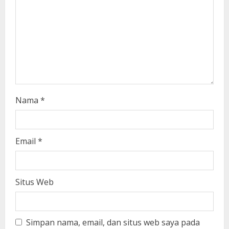
i
n
g
Nama
*
Email
*
Situs Web
Simpan nama, email, dan situs web saya pada