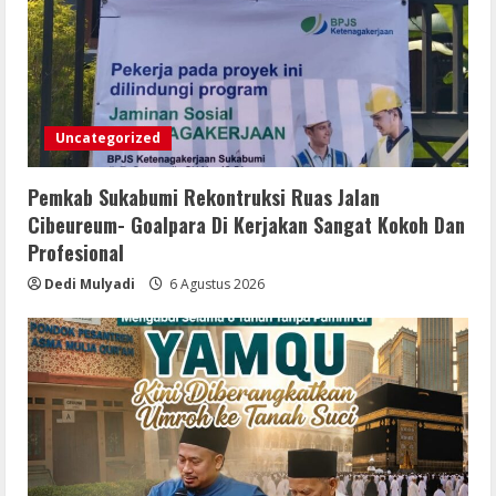
3
6 Agustus 2026
Bupati Buol dan Wakil Bupati Hadiri
Peringatan Maulid Arbain ke-7 di
Masjid Agung At-Tafakur
Uncategorized
6 Agustus 2026
4
Pemkab Sukabumi Rekontruksi Ruas Jalan
Pemkab Sergai Bersama Anggota DPR
Cibeureum- Goalpara Di Kerjakan Sangat Kokoh Dan
RI Perkuat Daya Saing UMKM Lewat
Profesional
Literasi Sadar Halal
Dedi Mulyadi
6 Agustus 2026
6 Agustus 2026
5