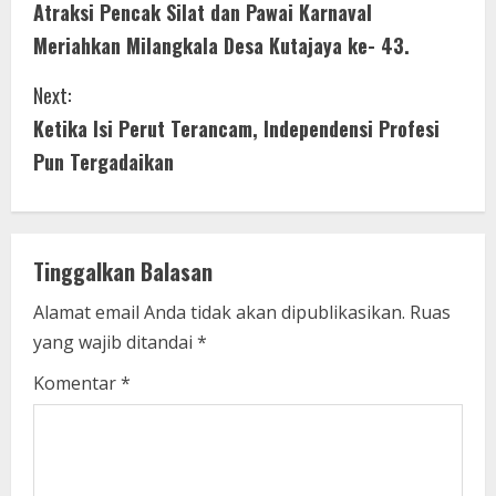
Atraksi Pencak Silat dan Pawai Karnaval
o
Meriahkan Milangkala Desa Kutajaya ke- 43.
n
Next:
t
Ketika Isi Perut Terancam, Independensi Profesi
i
Pun Tergadaikan
n
u
Tinggalkan Balasan
e
Alamat email Anda tidak akan dipublikasikan.
Ruas
yang wajib ditandai
*
R
Komentar
*
e
a
d