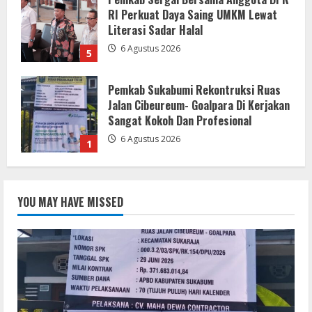
RI Perkuat Daya Saing UMKM Lewat
Literasi Sadar Halal
6 Agustus 2026
5
Pemkab Sukabumi Rekontruksi Ruas
Jalan Cibeureum- Goalpara Di Kerjakan
Sangat Kokoh Dan Profesional
6 Agustus 2026
1
Mengabdi Tanpa Pamrih, Abah Emong
(81) Penjaga Pondok dan Marbot
YOU MAY HAVE MISSED
Masjid YAMQU Diberangkatkan Umrah
6 Agustus 2026
2
TANGKAP OKNUM IS PREMAN YANG
MENGAKU DARI PT LKA, MENGANCAM
MEDIA DAN LEMBAGA SERTA BERUPAYA
MELAKUKAN SUAP!