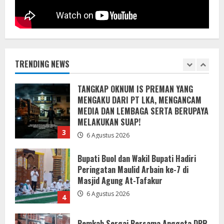
1
Mengabdi Tanpa Pamrih, Abah Emong
(81) Penjaga Pondok dan Marbot
Masjid YAMQU Diberangkatkan Umrah
TRENDING NEWS
6 Agustus 2026
2
TANGKAP OKNUM IS PREMAN YANG
MENGAKU DARI PT LKA, MENGANCAM
MEDIA DAN LEMBAGA SERTA BERUPAYA
MELAKUKAN SUAP!
3
6 Agustus 2026
Bupati Buol dan Wakil Bupati Hadiri
Peringatan Maulid Arbain ke-7 di
Masjid Agung At-Tafakur
6 Agustus 2026
4
Pemkab Sergai Bersama Anggota DPR