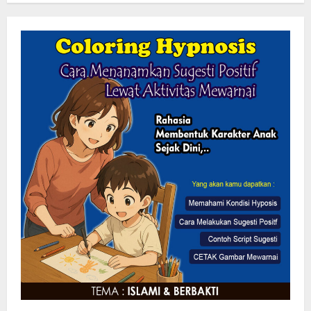
Mengabdi Tanpa Pamrih, Abah Emong
(81) Penjaga Pondok dan Marbot
Masjid YAMQU Diberangkatkan Umrah
6 Agustus 2026
2
TANGKAP OKNUM IS PREMAN YANG
MENGAKU DARI PT LKA, MENGANCAM