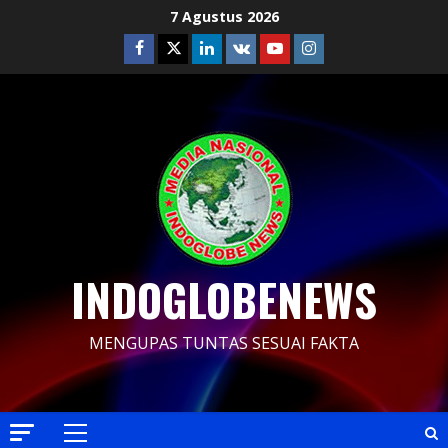
Skip
7 Agustus 2026
to
Facebook
Twitter
Linkedin
VK
Youtube
Instagram
content
INDOGLOBENEWS
MENGUPAS TUNTAS SESUAI FAKTA
Primary